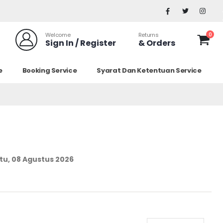
0
Welcome
Returns
Sign In / Register
& Orders
e
Booking Service
Syarat Dan Ketentuan Service
tu, 08 Agustus 2026