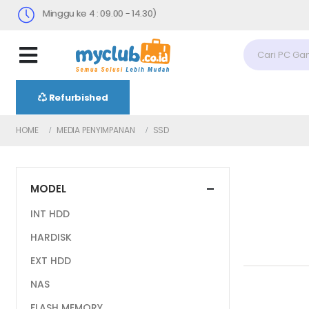
(Sabtu Minggu ke 4 : 09.00 - 14.30)
Refurbished
HOME
MEDIA PENYIMPANAN
SSD
MODEL
INT HDD
HARDISK
EXT HDD
NAS
FLASH MEMORY